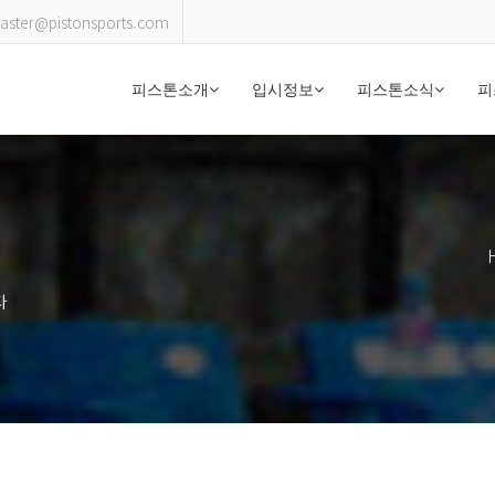
ster@pistonsports.com
피스톤소개
입시정보
피스톤소식
피
다