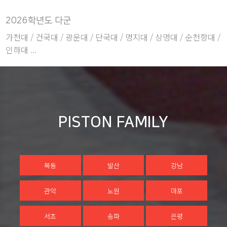
2026학년도 다군
가천대 / 건국대 / 광운대 / 단국대 / 명지대 / 상명대 / 순천향대 /
인하대 ...
PISTON FAMILY
목동
발산
강남
관악
노원
마포
서초
송파
은평