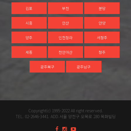
김포
부천
분당
시흥
안산
안양
양주
인천청라
서청주
세종
천안아산
청주
광주북구
광주남구
Copyright(c) 1995-2022 All right reserved.
TEL. 02-2646-3441. ADD.서울 양천구 오목로 280 목화빌딩