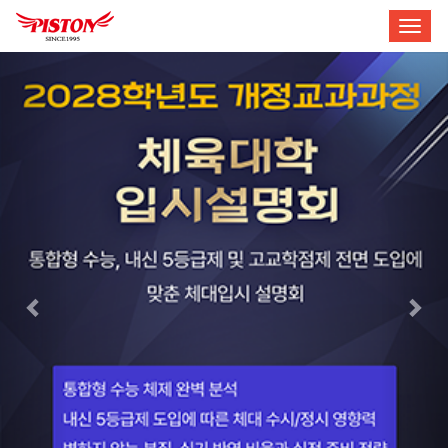
이
다
Togg
전
음
navig